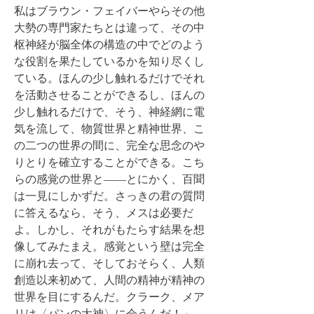
私はブラウン・フェイバーやらその他
大勢の専門家たちとは違って、その中
枢神経が脳全体の構造の中でどのよう
な役割を果たしているかを知り尽くし
ている。ほんの少し触れるだけでそれ
を活動させることができるし、ほんの
少し触れるだけで、そう、神経網に電
気を流して、物質世界と精神世界、こ
の二つの世界の間に、完全な思念のや
りとりを確立することができる。こち
らの感覚の世界と――とにかく、百聞
は一見にしかずだ。さっきの君の質問
に答えるなら、そう、メスは必要だ
よ。しかし、それがもたらす結果を想
像してみたまえ。感覚という壁は完全
に崩れ去って、そしておそらく、人類
創造以来初めて、人間の精神が精神の
世界を目にするんだ。クラーク、メア
リは〈パンの大神〉に会うんだ！」