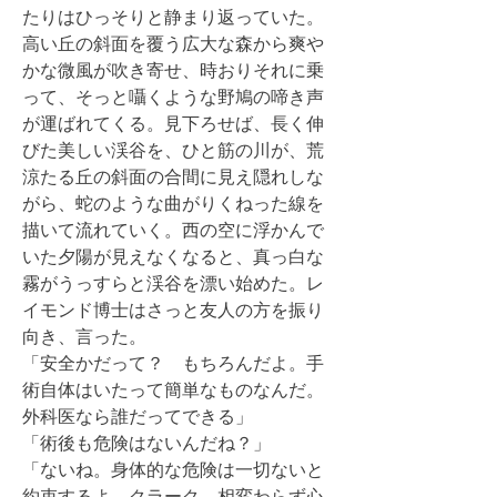
たりはひっそりと静まり返っていた。
高い丘の斜面を覆う広大な森から爽や
かな微風が吹き寄せ、時おりそれに乗
って、そっと囁くような野鳩の啼き声
が運ばれてくる。見下ろせば、長く伸
びた美しい渓谷を、ひと筋の川が、荒
涼たる丘の斜面の合間に見え隠れしな
がら、蛇のような曲がりくねった線を
描いて流れていく。西の空に浮かんで
いた夕陽が見えなくなると、真っ白な
霧がうっすらと渓谷を漂い始めた。レ
イモンド博士はさっと友人の方を振り
向き、言った。
「安全かだって？ もちろんだよ。手
術自体はいたって簡単なものなんだ。
外科医なら誰だってできる」
「術後も危険はないんだね？」
「ないね。身体的な危険は一切ないと
約束するよ。クラーク、相変わらず心