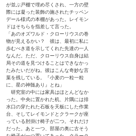
が並ぶ戸棚で埋め尽くされ、一方の壁
際には凝った装飾の施されたチッペン
デール様式の本棚があった。レイモン
ドはそちらを指差して言った。
「あのオズワルド・クローリウスの巻
物が見えるかい？ 彼は、最初に私に
歩むべき道を示してくれた先達の一人
なんだ。ただ、クローリウス自身は結
局その道を見つけることはできなかっ
たみたいだがね。彼はこんな奇妙な言
葉を残している。『小麦の一粒一粒
に、星の神髄あり』とね」
研究室の中には家具はほとんどなか
った。中央に置かれた机、片隅には排
水口の穿たれた石板を天板にした作業
台、そしてレイモンドとクラークが座
っている肘掛け椅子が二つ。それだけ
だった。あと一つ、部屋の奥に古そう
な椅子が一つ置いてあった。クラーク