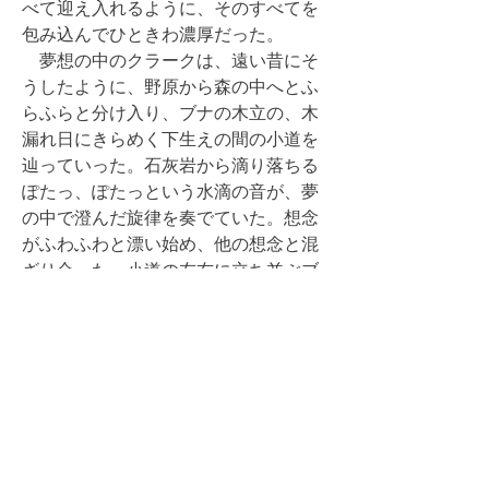
べて迎え入れるように、そのすべてを
包み込んでひときわ濃厚だった。
夢想の中のクラークは、遠い昔にそ
うしたように、野原から森の中へとふ
らふらと分け入り、ブナの木立の、木
漏れ日にきらめく下生えの間の小道を
辿っていった。石灰岩から滴り落ちる
ぽたっ、ぽたっという水滴の音が、夢
の中で澄んだ旋律を奏でていた。想念
がふわふわと漂い始め、他の想念と混
ざり合った。小道の左右に立ち並ぶブ
ナの木々はやがてセイヨウヒイラギに
変わり、そこかしこでブドウの木がう
ねうねと蔓を伸ばし、枝から枝を伝っ
て紫色の果実を垂らし、野性のオリー
ブの葉の淡い緑色が、ヒイラギの暗緑
を背景にちらほらと浮かび上がってい
た。
夢の襞の奥に迷いつつも、クラーク