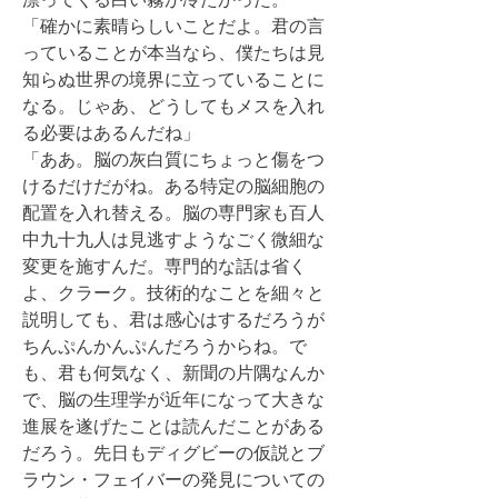
「確かに素晴らしいことだよ。君の言
っていることが本当なら、僕たちは見
知らぬ世界の境界に立っていることに
なる。じゃあ、どうしてもメスを入れ
る必要はあるんだね」
「ああ。脳の灰白質にちょっと傷をつ
けるだけだがね。ある特定の脳細胞の
配置を入れ替える。脳の専門家も百人
中九十九人は見逃すようなごく微細な
変更を施すんだ。専門的な話は省く
よ、クラーク。技術的なことを細々と
説明しても、君は感心はするだろうが
ちんぷんかんぷんだろうからね。で
も、君も何気なく、新聞の片隅なんか
で、脳の生理学が近年になって大きな
進展を遂げたことは読んだことがある
だろう。先日もディグビーの仮説とブ
ラウン・フェイバーの発見についての