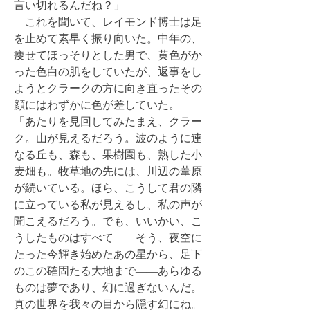
言い切れるんだね？」
これを聞いて、レイモンド博士は足
を止めて素早く振り向いた。中年の、
痩せてほっそりとした男で、黄色がか
った色白の肌をしていたが、返事をし
ようとクラークの方に向き直ったその
顔にはわずかに色が差していた。
「あたりを見回してみたまえ、クラー
ク。山が見えるだろう。波のように連
なる丘も、森も、果樹園も、熟した小
麦畑も。牧草地の先には、川辺の葦原
が続いている。ほら、こうして君の隣
に立っている私が見えるし、私の声が
聞こえるだろう。でも、いいかい、こ
うしたものはすべて――そう、夜空に
たった今輝き始めたあの星から、足下
のこの確固たる大地まで――あらゆる
ものは夢であり、幻に過ぎないんだ。
真の世界を我々の目から隠す幻にね。