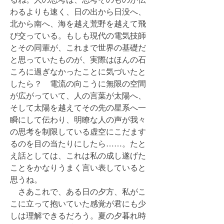
わるよりも速く、日の出から日没へ、
北から南へ、海を越え荒野を越えて飛
び交っている。もしも現代の電気技師
とその同輩が、これまで世界の基礎だ
と思っていたものが、実際はほんの石
ころに過ぎなかったことに気づいたと
したら？ 電流の向こうに無限の空間
が広がっていて、人の言葉が太陽へ、
そして太陽を越えてその先の星系へ一
瞬にして伝わり、明瞭な人の声が我々
の思考を制限している虚空にこだます
るのを目の当たりにしたら……。たと
え話としては、これは私の成し遂げた
ことをかなりうまく言い表していると
思うね。
さあこれで、ある日の夕方、私がこ
こに立って抱いていた感覚が君にも少
しは理解できるだろう。夏の夕暮れ時