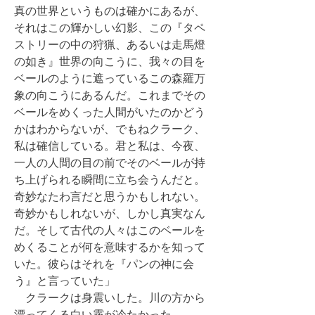
真の世界というものは確かにあるが、
それはこの輝かしい幻影、この『タペ
ストリーの中の狩猟、あるいは走馬燈
の如き』世界の向こうに、我々の目を
ベールのように遮っているこの森羅万
象の向こうにあるんだ。これまでその
ベールをめくった人間がいたのかどう
かはわからないが、でもねクラーク、
私は確信している。君と私は、今夜、
一人の人間の目の前でそのベールが持
ち上げられる瞬間に立ち会うんだと。
奇妙なたわ言だと思うかもしれない。
奇妙かもしれないが、しかし真実なん
だ。そして古代の人々はこのベールを
めくることが何を意味するかを知って
いた。彼らはそれを『パンの神に会
う』と言っていた」
クラークは身震いした。川の方から
漂ってくる白い霧が冷たかった。