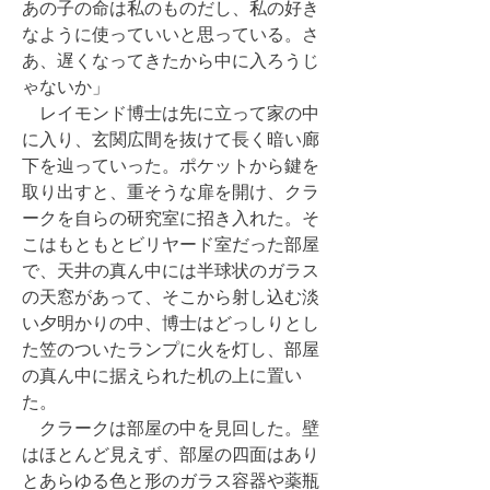
あの子の命は私のものだし、私の好き
なように使っていいと思っている。さ
あ、遅くなってきたから中に入ろうじ
ゃないか」
レイモンド博士は先に立って家の中
に入り、玄関広間を抜けて長く暗い廊
下を辿っていった。ポケットから鍵を
取り出すと、重そうな扉を開け、クラ
ークを自らの研究室に招き入れた。そ
こはもともとビリヤード室だった部屋
で、天井の真ん中には半球状のガラス
の天窓があって、そこから射し込む淡
い夕明かりの中、博士はどっしりとし
た笠のついたランプに火を灯し、部屋
の真ん中に据えられた机の上に置い
た。
クラークは部屋の中を見回した。壁
はほとんど見えず、部屋の四面はあり
とあらゆる色と形のガラス容器や薬瓶