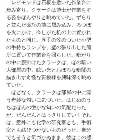
レイモンドは石板を敷いた作業台に
歩み寄り、クラークは博士が作業をす
る姿をぼんやりと眺めていた。ずらり
と並んだ薬瓶の前に屈み込み、るつぼ
を火にかけ、今しがた机の上に置かれ
たものと同じ、厚手の笠のついた小型
の手持ちランプを、壁の張り出した箇
所に置いて作業台を照らした。暗がり
の中に腰掛けたクラークは、ほの暗い
大部屋の中、眩い光とおぼろな暗闇の
描き出す奇怪な斑模様を興味深く眺め
ていた。
ほどなく、クラークは部屋の中に漂
う奇妙な匂いに気づいた。はじめのう
ちはほんの微かな匂いの気配だった
が、だんだんとはっきりしていくそれ
は、意外にも化学の研究室とも、手術
室とも結びつかないものだった。自分
でもそうと気づかぬまま、彼はこの感