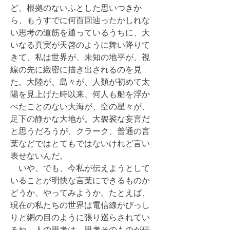
ど、根拠のないふとした思いつきか
ら、もうすでに何百回辿ったかしれな
い思考の道筋を通っているうちに、大
いなる真実が天啓のように舞い降りて
きて、私は世界が、未知の地平が、視
線の先に緻密に描き出されるのを見
た。大陸が、島々が、人類が初めて太
陽を見上げた時以来、何人も船を浮か
べたことのない大海が、空の星々が、
足下の静かな大地が。大袈裟な妄言だ
と思うだろうが、クラーク、普通の言
葉などではとてもではないけれど言い
表せないんだ。
いや、でも、今私が伝えようとして
いることが明快な言葉にできるものか
どうか、やってみようか。たとえば、
現在の私たちの世界は電信線がびっし
りと網の目のように張り巡らされてい
るね。人の思考は、思考そのものが伝