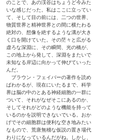
のことで、あの渓谷はちょうど今みた
いな感じだった。私はここに立ってい
て、そして目の前には、二つの世界、
物質世界と精神世界との間に横たわる
絶対の、想像を絶するような溝が大き
く口を開けていた。その茫々と広がる
虚ろな深淵に、その瞬間、光の橋が、
この地上から発して、深淵をまたいで
未知なる岸辺に向かって伸びていった
んだ。
ブラウン・フェイバーの著作を読め
ばわかるが、現在にいたるまで、科学
界は脳の中のとある神経細胞の一群に
ついて、それがなぜそこにあるのか、
そしてそれがどのような機能を持って
いるのかを説明できないでいる。おか
げでその細胞群は便利な空き地みたい
なもので、荒唐無稽な仮説の置き場代
わりになっているんだがね。しかし、