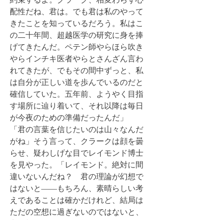
配性だね、君は。でも君は私のやって
きたことを知っているだろう。私はこ
の二十年間、超越医学の研究に身を捧
げてきたんだ。ペテン師やらほら吹き
やらインチキ医者やらとさんざん言わ
れてきたが、でもその間中ずっと、私
は自分が正しい道を歩んでいるのだと
確信していた。五年前、ようやく目指
す場所に辿り着いて、それ以降は毎日
が今夜のための準備だったんだ」
「君の言葉を信じたいのは山々なんだ
がね」そう言って、クラークは顔を曇
らせ、疑わしげな目でレイモンド博士
を見やった。「レイモンド。絶対に間
違いないんだね？ 君の理論が幻想で
はないと――もちろん、素晴らしい考
えであることは確かだけれど、結局は
ただの空想に過ぎないのではないと、