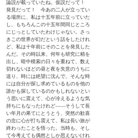
論説が載っていたね。仮説だって！
発見だって！ 今あの二人が立ってい
る場所に、私は十五年前に立っていた
し、もちろんこの十五年間同じところ
にじっとしていたわけじゃない。さっ
きこの世界が幻だという話をしたけれ
ど、私は十年前にそのことを発見した
んだ。その時以来、何年も研究に精を
出し、暗中模索の日々を重ねて、数え
切れないほどの昼と夜を失意のうちに
送り、時には絶望に沈んで、そんな時
には自分が探し求めているものを他の
誰かも探しているのかもしれないとい
う思いに震えて、心が冷えるような気
持ちにもなったけれど――そうして長
い年月の果てにとうとう、突然の歓喜
の念に心が打ち震えて、私は長い旅が
終わったことを悟った。当時も、そし
て今考えても偶然としか思えないけれ