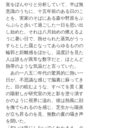
覚をぼんやりと分析していて、半ば無
意識のうちに、十五年前のある日のこ
とを、実家のそばにある森や野原をぶ
らぶらと歩いて過ごした一日を思い出
し始めた。それは八月始めの燃えるよ
うに暑い日で、熱せられた蒸気がうっ
すらとした靄となってあらゆるものの
輪郭と距離感をぼかし、温度計を見た
人は誰もが異常な数字だと、ほとんど
熱帯のような気温だと言っていた。
あの一八五〇年代の驚異的に熱い一
日が、不思議な感じで脳裏に蘇ってき
た。目の眩むような、すべてを貫く夏
の陽射しが研究室の光と影を塗り潰す
かのように視界に溢れ、彼は熱風に顔
を撫でられるのを感じ、芝生から陽炎
が立ち昇るのを見、無数の夏の囁き声
を聞いた。
「匂いは気にしないでくれたまえ、ク