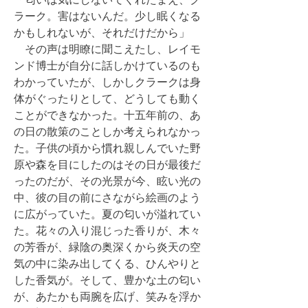
ラーク。害はないんだ。少し眠くなる
かもしれないが、それだけだから」
その声は明瞭に聞こえたし、レイモ
ンド博士が自分に話しかけているのも
わかっていたが、しかしクラークは身
体がぐったりとして、どうしても動く
ことができなかった。十五年前の、あ
の日の散策のことしか考えられなかっ
た。子供の頃から慣れ親しんでいた野
原や森を目にしたのはその日が最後だ
ったのだが、その光景が今、眩い光の
中、彼の目の前にさながら絵画のよう
に広がっていた。夏の匂いが溢れてい
た。花々の入り混じった香りが、木々
の芳香が、緑陰の奥深くから炎天の空
気の中に染み出してくる、ひんやりと
した香気が。そして、豊かな土の匂い
が、あたかも両腕を広げ、笑みを浮か