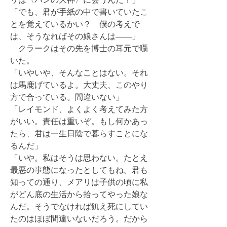
「でも、君が手紙の中で書いていたこ
とを覚えているかい？ 僕の考えで
は、そうなればその娘さんは――」
クラークはその先を博士の耳元で囁
いた。
「いやいや、そんなことはない。それ
は馬鹿げているよ。大丈夫、このやり
方で合っている。間違いない」
「レイモンド、よくよく考えてみた方
がいい。責任は重いぞ。もし何かあっ
たら、君は一生日陰で暮らすことにな
るんだ」
「いや。私はそうは思わない。たとえ
最悪の事態になったとしてもね。君も
知っての通り、メアリは子供の頃に私
がどん底の生活から拾ってやった娘な
んだ。そうでなければ飢え死にしてい
たのはほぼ間違いないだろう。だから