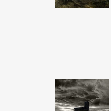
悪夢を待ちわびる夜
英米古典怪奇談集Ⅳ