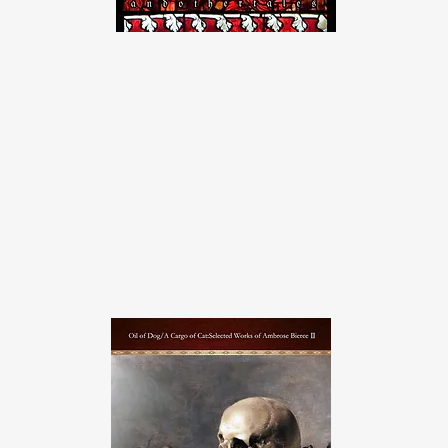
赫奕の狂宴
英米古典怪奇談集Ⅲ