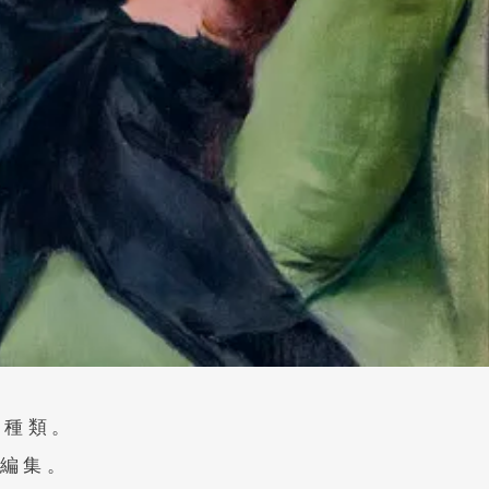
ル、
2種類。
編集。