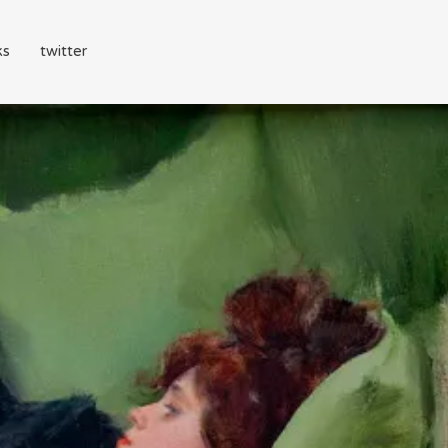
ks
twitter
堂