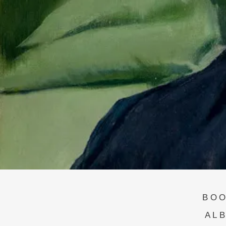
BO
AL