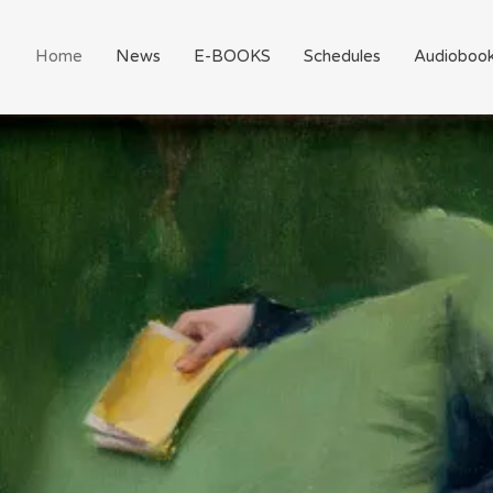
Home
News
E-BOOKS
Schedules
Audioboo
桜鈴
OOKS