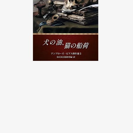
​犬の油、猫の船荷