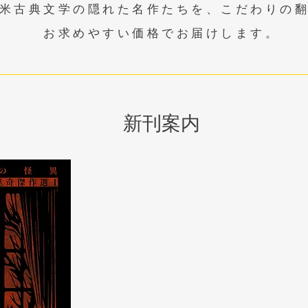
米古典文学の隠れた名作たちを、こだわりの
お求めやすい価格でお届けします。
新刊案内
フレデリック・カウルズ怪奇傑
1930年代にM.R.ジェイムズの
ら、時代の波に埋もれた怪奇作家
その忘れられた恐怖と幻想の世界
ン待望の傑作選、堂々の刊行。
歴史ある田舎の邸宅で魔性の貴族
荘の怪異」。十七世紀、コーンウ
の足跡を辿る、「リシーン」。ス