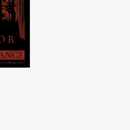
た正体とは……「闇の公女」他、本
収録作品
アボット荘の怪異
隠された宝
フィレンツェの鏡
森の中の城
アプトン・ストンウォルドの怪事
ジプシーの手
聖パヌクリタス
桃色の舞姫
沼辺に建つ家
踊り子の家
リシーン
夢幻の僧院
闇の公女
2026年8月1日初版第1冊発行
電子書籍 \500
ペーペーバック \28
00